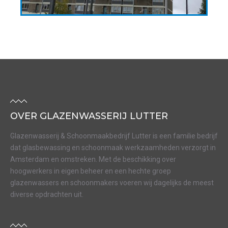
OVER GLAZENWASSERIJ LUTTER
Glazenwasserij & Schoonmaakbedrijf Lutter is een familie bedrijf
dat glasbewassing en schoonmaak werkzaamheden verzorgt in
Amsterdam en omstreken. Met de beschikking over
hoogwerkers in eigen beheer en een hechte groep
glazenwassers en schoonmakers voeren wij dagelijks de meest
diverse opdrachten uit.