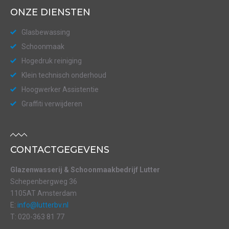
ONZE DIENSTEN
Glasbewassing
Schoonmaak
Hogedruk reiniging
Klein technisch onderhoud
Hoogwerker Assistentie
Graffiti verwijderen
CONTACTGEGEVENS
Glazenwasserij & Schoonmaakbedrijf Lutter
Schepenbergweg 36
1105AT Amsterdam
E:
info@lutterbv.nl
T: 020-363 81 77