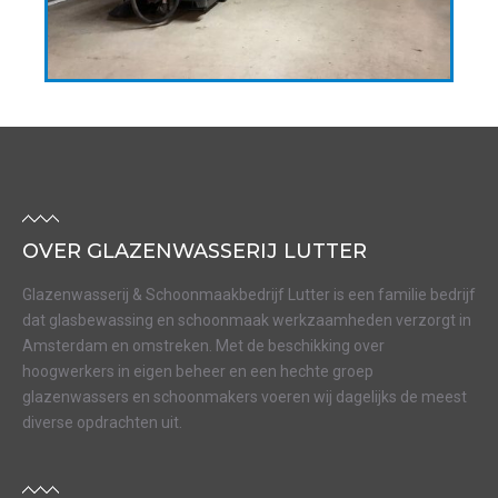
OVER GLAZENWASSERIJ LUTTER
Glazenwasserij & Schoonmaakbedrijf Lutter is een familie bedrijf
dat glasbewassing en schoonmaak werkzaamheden verzorgt in
Amsterdam en omstreken. Met de beschikking over
hoogwerkers in eigen beheer en een hechte groep
glazenwassers en schoonmakers voeren wij dagelijks de meest
diverse opdrachten uit.