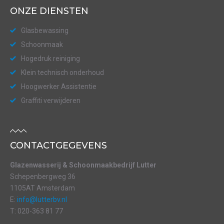
ONZE DIENSTEN
Glasbewassing
Schoonmaak
Hogedruk reiniging
Klein technisch onderhoud
Hoogwerker Assistentie
Graffiti verwijderen
CONTACTGEGEVENS
Glazenwasserij & Schoonmaakbedrijf Lutter
Schepenbergweg 36
1105AT Amsterdam
E:
info@lutterbv.nl
T: 020-363 81 77