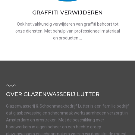
GRAFFITI VERWIJDEREN
Ook het vakkundig verwijderen van graffiti behoort tot
onze diensten. Met behulp van professioneel materiaal
en producten …
OVER GLAZENWASSERIJ LUTTER
Glazenwasserij & Schoonmaakbedrijf Lutter is een familie bedrijf
dat glasbewassing en schoonmaak werkzaamheden verzorgt in
Amsterdam en omstreken. Met de beschikking over
hoogwerkers in eigen beheer en een hechte groep
glazenwassers en schoonmakers voeren wij dagelijks de meest