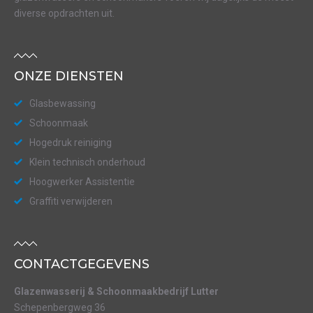
diverse opdrachten uit.
ONZE DIENSTEN
Glasbewassing
Schoonmaak
Hogedruk reiniging
Klein technisch onderhoud
Hoogwerker Assistentie
Graffiti verwijderen
CONTACTGEGEVENS
Glazenwasserij & Schoonmaakbedrijf Lutter
Schepenbergweg 36