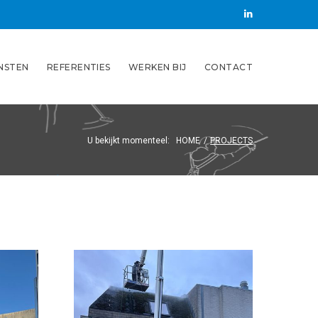
LinkedIN
NSTEN
REFERENTIES
WERKEN BIJ
CONTACT
U bekijkt momenteel:
HOME
/
PROJECTS
Gevel reinigen
bedrijfspand
We hebben de gevel
van dit
appartementencomplex