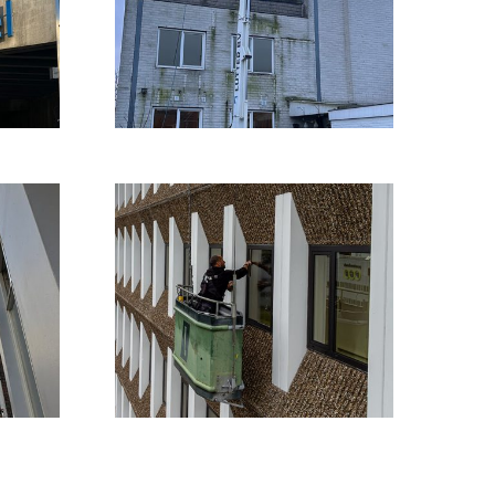
schoongemaakt. Met
de autohoogwerker
konden we overal
goed…
BEKIJK REFERENTIE
Glasbewassing
gevellift installatie
Op reguliere basis
verzorgen wij de
glasbewassing van dit
pand in Amstelveen
met behulp van…
BEKIJK REFERENTIE