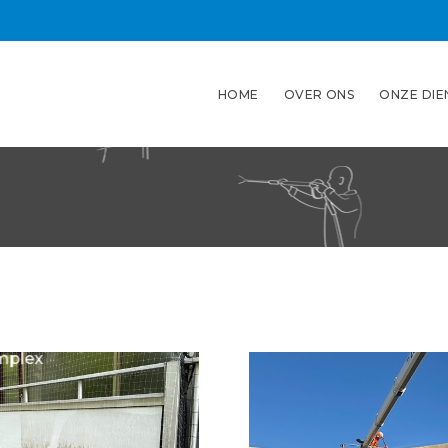
HOME
OVER ONS
ONZE DIE
Gevel reinigen
Waterwolftunnel
mplex
Voor de
Waterwolftunnel
hebben wij een