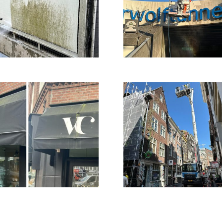
grondige reiniging
uitgevoerd van de
opvallende blauwe
belettering en…
BEKIJK REFERENTIE
Hoogwerker
assistentie
Warmoesstraat
Namens J.L. van
Houwelingen hebben
wij hoogwerker
assistentie met onze
Palfinger P480 mogen
verlenen op…
BEKIJK REFERENTIE