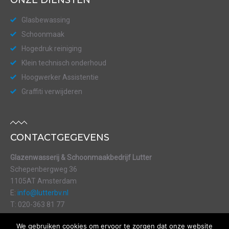
ONZE DIENSTEN
Glasbewassing
Schoonmaak
Hogedruk reiniging
Klein technisch onderhoud
Hoogwerker Assistentie
Graffiti verwijderen
CONTACTGEGEVENS
Glazenwasserij & Schoonmaakbedrijf Lutter
Schepenbergweg 36
1105AT Amsterdam
E:
info@lutterbv.nl
T: 020-363 81 77
We gebruiken cookies om ervoor te zorgen dat onze website