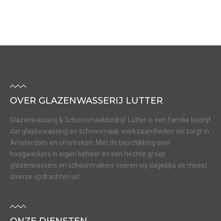
OVER GLAZENWASSERIJ LUTTER
Glazenwasserij & Schoonmaakbedrijf Lutter is een familie bedrijf
dat glasbewassing en schoonmaak werkzaamheden verzorgt in
Amsterdam en omstreken. Met de beschikking over
hoogwerkers in eigen beheer en een hechte groep
glazenwassers en schoonmakers voeren wij dagelijks de meest
diverse opdrachten uit.