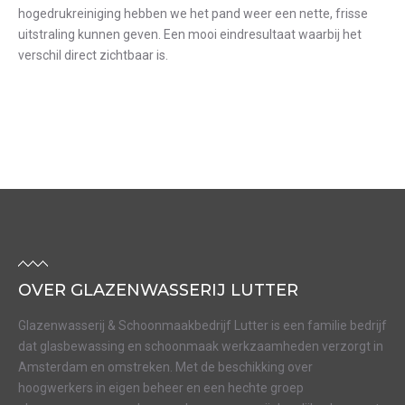
hogedrukreiniging hebben we het pand weer een nette, frisse
uitstraling kunnen geven. Een mooi eindresultaat waarbij het
verschil direct zichtbaar is.
OVER GLAZENWASSERIJ LUTTER
Glazenwasserij & Schoonmaakbedrijf Lutter is een familie bedrijf
dat glasbewassing en schoonmaak werkzaamheden verzorgt in
Amsterdam en omstreken. Met de beschikking over
hoogwerkers in eigen beheer en een hechte groep