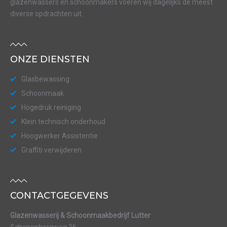
glazenwassers en schoonmakers voeren wij dagelijks de meest
diverse opdrachten uit.
ONZE DIENSTEN
Glasbewassing
Schoonmaak
Hogedruk reiniging
Klein technisch onderhoud
Hoogwerker Assistentie
Graffiti verwijderen
CONTACTGEGEVENS
Glazenwasserij & Schoonmaakbedrijf Lutter