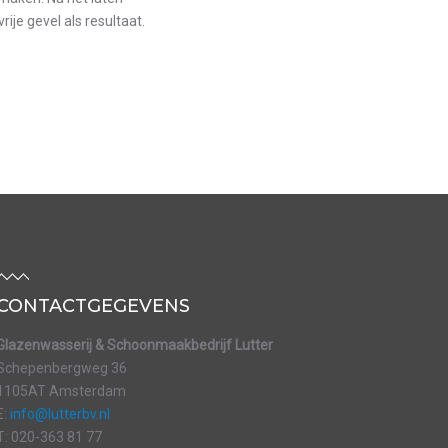
ije gevel als resultaat.
CONTACTGEGEVENS
Glazenwasserij & Schoonmaakbedrijf Lutter
Schepenbergweg 36
1105AT Amsterdam
E:
info@lutterbv.nl
T: 020-363 81 77