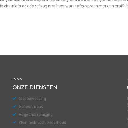
e chemie is ook deze laag met heet water afgespoten met een graffiti vr
ONZE DIENSTEN
Glasbewassing
Schoonmaak
Hogedruk reiniging
n
Klein technisch onderhoud