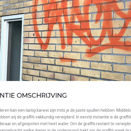
NTIE OMSCHRIJVING
jderen kan een lastig karwei zijn mits je de juiste spullen hebben. Midde
ben wij de graffiti vakkundig verwijderd. In eerste instantie is de graff
jderaar en afgespoten met heet water. Om de graffiti restant te verwijder
aangebracht welke dieper in de ondergrond trekt om de graffiti week te