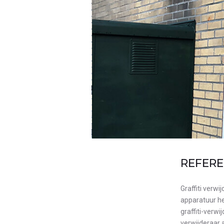
REFERE
Graffiti verwi
apparatuur heb
graffiti-verwi
verwijderaar 