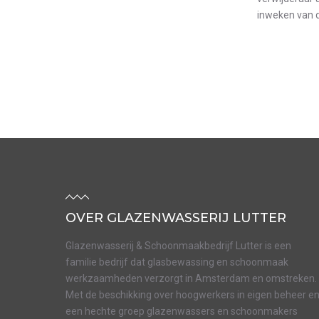
inweken van d
OVER GLAZENWASSERIJ LUTTER
Glazenwasserij & Schoonmaakbedrijf Lutter is een
familie bedrijf dat glasbewassing en schoonmaak
werkzaamheden verzorgt in Amsterdam en omstreken.
Met de beschikking over hoogwerkers in eigen beheer e
een hechte groep glazenwassers en schoonmakers