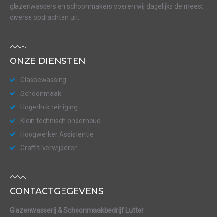
glazenwassers en schoonmakers voeren wij dagelijks de meest
diverse opdrachten uit.
ONZE DIENSTEN
Glasbewassing
Schoonmaak
Hogedruk reiniging
Klein technisch onderhoud
Hoogwerker Assistentie
Graffiti verwijderen
CONTACTGEGEVENS
Glazenwasserij & Schoonmaakbedrijf Lutter