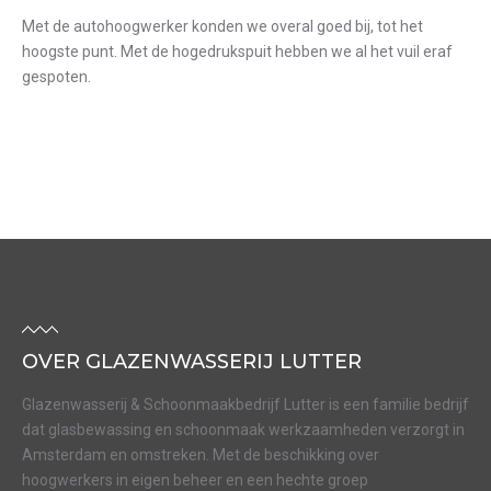
Met de autohoogwerker konden we overal goed bij, tot het
hoogste punt. Met de hogedrukspuit hebben we al het vuil eraf
gespoten.
OVER GLAZENWASSERIJ LUTTER
Glazenwasserij & Schoonmaakbedrijf Lutter is een familie bedrijf
dat glasbewassing en schoonmaak werkzaamheden verzorgt in
Amsterdam en omstreken. Met de beschikking over
hoogwerkers in eigen beheer en een hechte groep