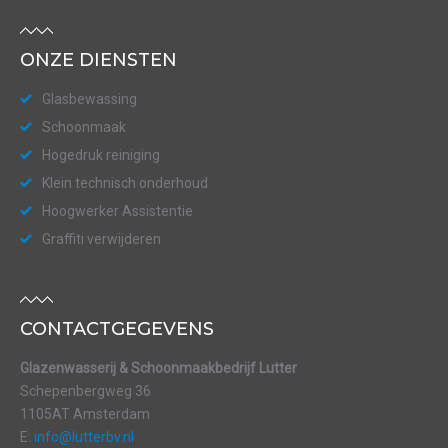
ONZE DIENSTEN
Glasbewassing
Schoonmaak
Hogedruk reiniging
Klein technisch onderhoud
Hoogwerker Assistentie
Graffiti verwijderen
CONTACTGEGEVENS
Glazenwasserij & Schoonmaakbedrijf Lutter
Schepenbergweg 36
1105AT Amsterdam
E:
info@lutterbv.nl