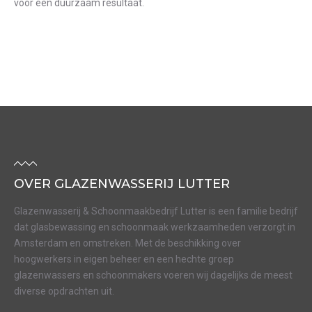
voor een duurzaam resultaat.
OVER GLAZENWASSERIJ LUTTER
Glazenwasserij & Schoonmaakbedrijf Lutter is een familie bedrijf
dat glasbewassing en schoonmaak werkzaamheden verzorgt in
Amsterdam en omstreken. Met de beschikking over
hoogwerkers in eigen beheer en een hechte groep
glazenwassers en schoonmakers voeren wij dagelijks de meest
diverse opdrachten uit.