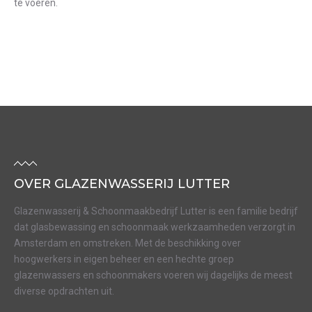
te voeren.
OVER GLAZENWASSERIJ LUTTER
Glazenwasserij & Schoonmaakbedrijf Lutter is een familie bedrijf
dat glasbewassing en schoonmaak werkzaamheden verzorgt in
Amsterdam en omstreken. Met de beschikking over
hoogwerkers in eigen beheer en een hechte groep
glazenwassers en schoonmakers voeren wij dagelijks de meest
diverse opdrachten uit.