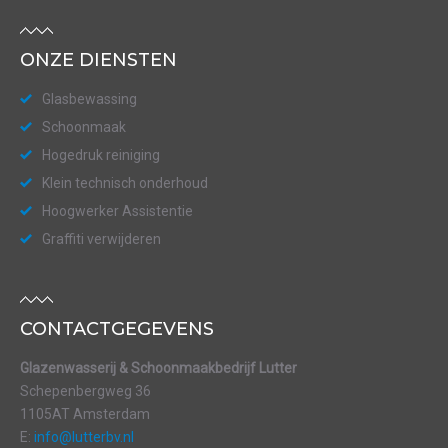
ONZE DIENSTEN
Glasbewassing
Schoonmaak
Hogedruk reiniging
Klein technisch onderhoud
Hoogwerker Assistentie
Graffiti verwijderen
CONTACTGEGEVENS
Glazenwasserij & Schoonmaakbedrijf Lutter
Schepenbergweg 36
1105AT Amsterdam
E:
info@lutterbv.nl