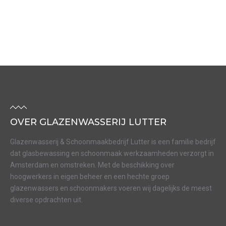
OVER GLAZENWASSERIJ LUTTER
Glazenwasserij & Schoonmaakbedrijf Lutter is een familie bedrijf
dat glasbewassing en schoonmaak werkzaamheden verzorgt in
Amsterdam en omstreken. Met de beschikking over
hoogwerkers in eigen beheer en een hechte groep
glazenwassers en schoonmakers voeren wij dagelijks de meest
diverse opdrachten uit.