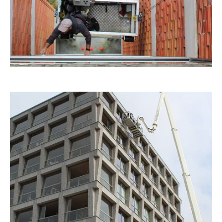
x
ij ons