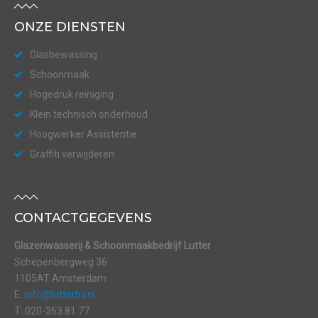
ONZE DIENSTEN
Glasbewassing
Schoonmaak
Hogedruk reiniging
Klein technisch onderhoud
Hoogwerker Assistentie
Graffiti verwijderen
CONTACTGEGEVENS
Glazenwasserij & Schoonmaakbedrijf Lutter
Schepenbergweg 36
1105AT Amsterdam
E:
info@lutterbv.nl
T: 020-363 81 77