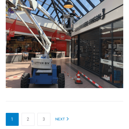
ijde
1
2
3
NEXT