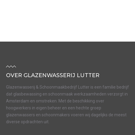
OVER GLAZENWASSERIJ LUTTER
Glazenwasserij & Schoonmaakbedrijf Lutter is een familie bedrijf
dat glasbewassing en schoonmaak werkzaamheden verzorgt in
Amsterdam en omstreken. Met de beschikking over
hoogwerkers in eigen beheer en een hechte groep
glazenwassers en schoonmakers voeren wij dagelijks de meest
diverse opdrachten uit.