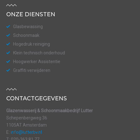
ONZE DIENSTEN
Glasbewassing
Schoonmaak
Hogedruk reiniging
Klein technisch onderhoud
Hoogwerker Assistentie
Graffiti verwijderen
CONTACTGEGEVENS
Glazenwasserij & Schoonmaakbedrijf Lutter
Schepenbergweg 36
1105AT Amsterdam
E:
info@lutterbv.nl
T: 020-363 81 77